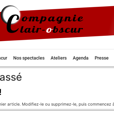
scur
Nos spectacles
Ateliers
Agenda
Presse
lassé
!
ier article. Modifiez-le ou supprimez-le, puis commencez à 