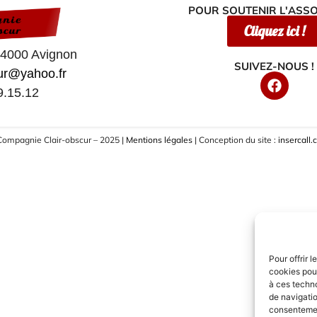
POUR SOUTENIR L'ASSO
Cliquez ici !
84000 Avignon
SUIVEZ-NOUS !
cur@yahoo.fr
9.15.12
ompagnie Clair-obscur – 2025 |
Mentions légales
| Conception du site :
insercall
Pour offrir 
cookies pour
à ces techn
de navigatio
consentement