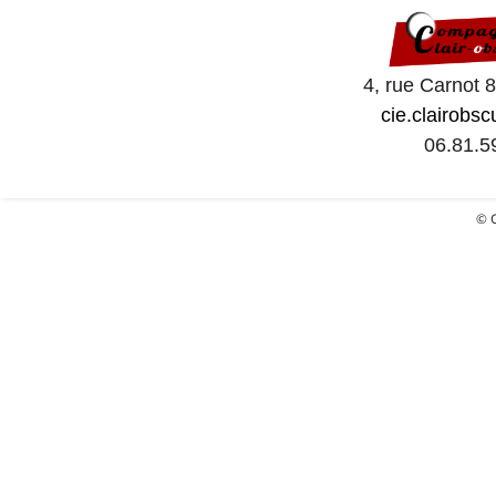
4, rue Carnot 
cie.clairobs
06.81.5
© C